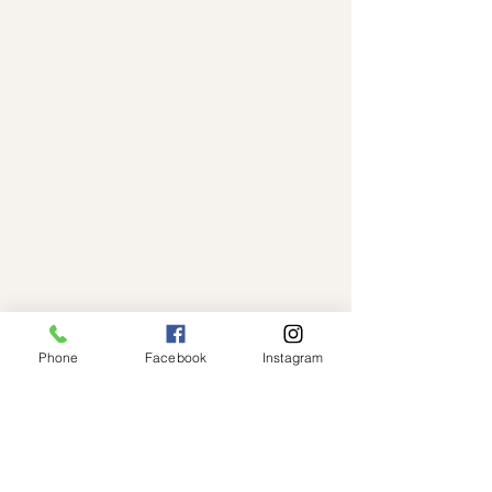
Phone
Facebook
Instagram
Om Os
Kontakt
Søborg Hovedgade 124C,