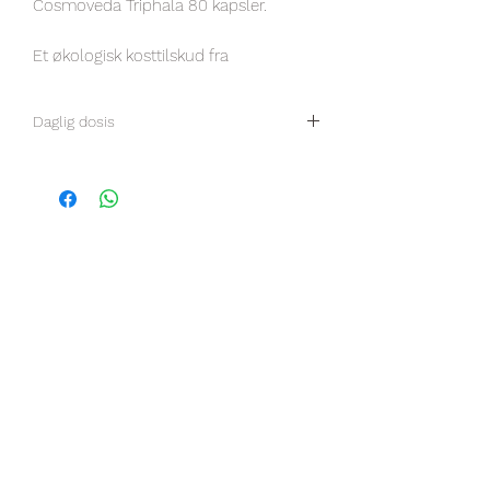
Cosmoveda Triphala 80 kapsler.
Et økologisk kosttilskud fra
Cosmoveda. Triphala er en blanding af
de tre forskellige økologiske frugter
Daglig dosis
amla, bibhitaki og haritaki.
Daglig dosis indeholder: 3 kapsler á 0,41 g
(0,31 g nettoindhold).
Det daglige indtag svarer til 0,93 g
urtepulver.