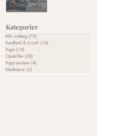
Chakraer og
energi i
kroppen –
Kategorier
set gennem
yoga,
Alle indlæg
(74)
74 indlæg
bevidsthed
Sundhed & Livsstil
(16)
16 indlæg
og
Yoga
(14)
14 indlæg
Opskrifter
(28)
28 indlæg
kvantefysik
Yoga øvelser
(4)
4 indlæg
Meditation
(2)
2 indlæg