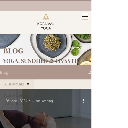
BLOG
YOGA, SUNDHED &
LIVSSTIL
Blog
Alle indlæg
Alle indlæg
26. dec. 2024
4 min læsning
Sundhed &
Livsstil
Yoga
Opskrifter