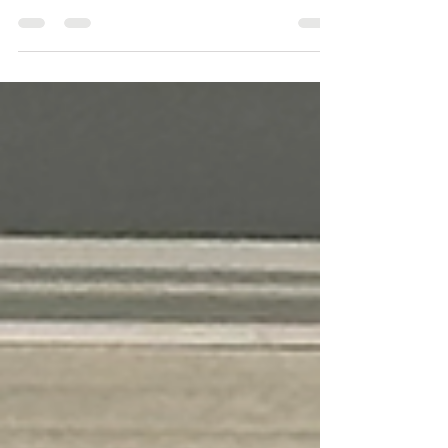
og tryghed i kroppen, og hæv mærkbart
din energi.