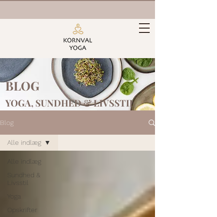
BLOG
YOGA, SUNDHED &
LIVSSTIL
Blog
Alle indlæg
Alle indlæg
Sundhed &
Livsstil
Yoga
Opskrifter