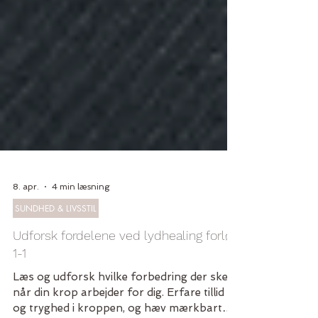
8. apr.
4 min læsning
SUNDHED & LIVSSTIL
Udforsk fordelene ved lydhealing forløb
1-1
Læs og udforsk hvilke forbedring der sker
når din krop arbejder for dig. Erfare tillid