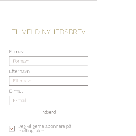
TILMELD NYHEDSBREV
Jeg skriver, når jeg har noget på hjertet
Fornavn
Efternavn
E-mail
Indsend
Jeg vil gerne abonnere på
mailinglisten