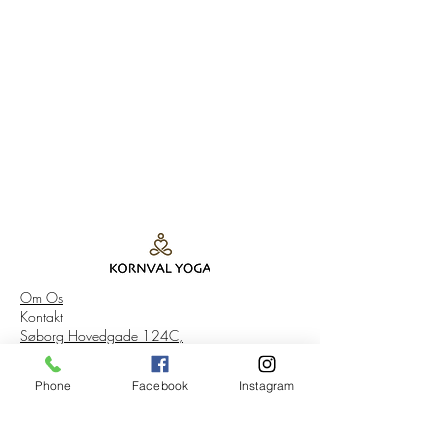
Om Os
Kontakt
Søborg Hovedgade 124C,
2860 Søborg
Tel:
40 79 22 45
Phone
Facebook
Instagram
CVR. 33086938