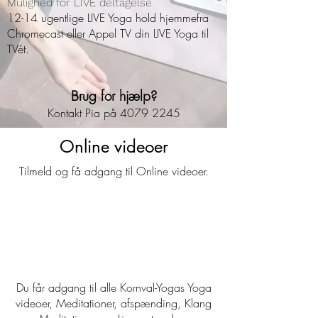
Mulighed for LIVE deltagelse
12-14 ugentlige LIVE Yoga hold hjemmefra
Chromecast eller Appel TV din LIVE Yoga til
TVét.
Brug for hjælp?
Kontakt Pia på
4079 2245
Online videoer
Tilmeld og få adgang til Online videoer.
Du får adgang til alle Kornval-Yogas Yoga
videoer, Meditationer, afspænding, Klang