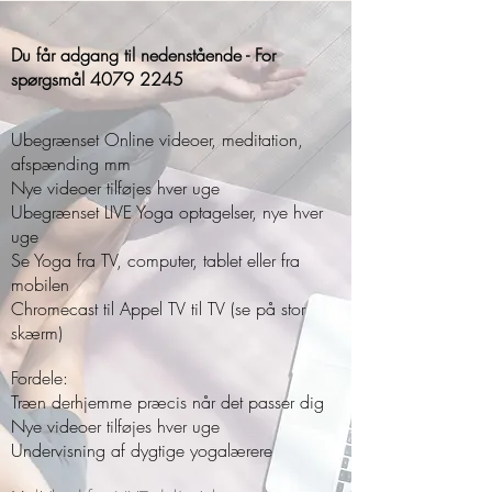
Du får adgang til nedenstående - For
spørgsmål
4079 2245
Ubegrænset Online videoer, meditation,
afspænding mm
Nye videoer tilføjes hver uge
Ubegrænset LIVE Yoga optagelser, nye hver
uge
Se Yoga fra TV, computer, tablet eller fra
mobilen
Chromecast til Appel TV til TV (se på stor
skærm)
Fordele:
Træn derhjemme præcis når det passer dig
Nye videoer tilføjes hver uge
Undervisning af dygtige yogalærere