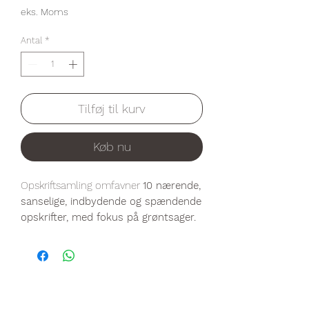
eks. Moms
Antal
*
Tilføj til kurv
Køb nu
Opskriftsamling omfavner
10 nærende,
sanselige, indbydende og spændende
opskrifter, med fokus på grøntsager.
Du vil blive budt på nye udgaver af
lasagne, pastaretter, risotto,
suppe med både bælgfrugter,
rodfrugter, kål og meget andet.