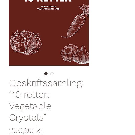
Opskriftssamling:
“10 retter;
Vegetable
Crystals”
Pris
200,00 kr.