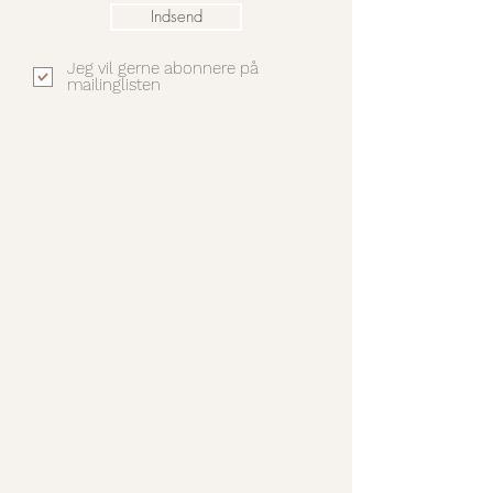
Indsend
(Du kan udskrive opskrifterne selv hvis
Jeg vil gerne abonnere på
behovet er for det)
mailinglisten