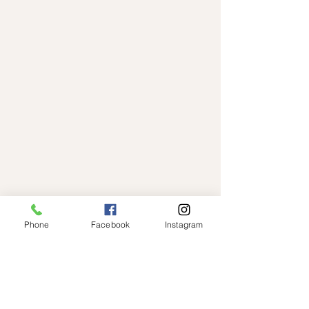
Phone
Facebook
Instagram
Om Os
Kontakt
Søborg Hovedgade 124C,