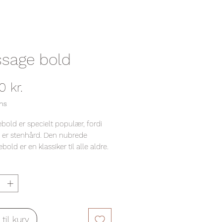
sage bold
Pris
0 kr.
ms
old er specielt populær, fordi
e er stenhård. Den nubrede
old er en klassiker til alle aldre.
minent at have på kontoret, i
, på rejsen mv.
ige nøjagtig så blød i gummiet, at
r efter for kroppens bevægelser,
r foden hvor den kan smyge sig
steder.
j til kurv