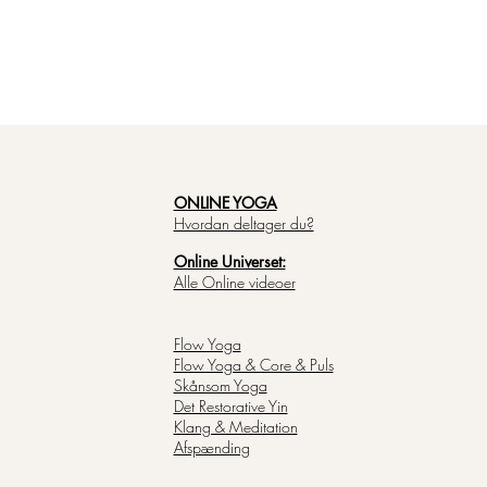
ONLINE YOGA
Hvordan deltager du?
Online Universet:
Alle Online videoer
Flow Yoga
Flow Yoga & Core & Puls
Skånsom Yoga
Det Restorative Yin
Klang & Meditation
Afspænding