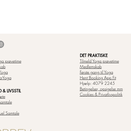
DET PRAKTISKE
ga prøvetime
Tilmeld Yoga prøvetime
kab
Medlemskab
Yoga
Første gang til Yoga
a-Yoga
Hent Booking App Fit
Hjælp: 4079 2245
Betingelser, opsigelse mm
& LIVSSTIL
Cookies & Privatlivspolitik
æte
samtale
tuel Samtale