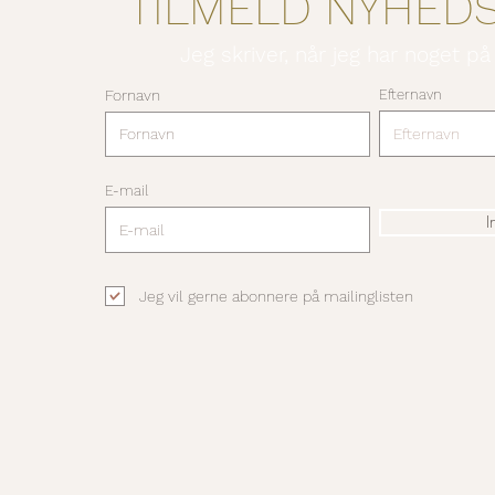
TILMELD NYHED
Jeg skriver, når jeg har noget på
Fornavn
Efternavn
E-mail
I
Jeg vil gerne abonnere på mailinglisten