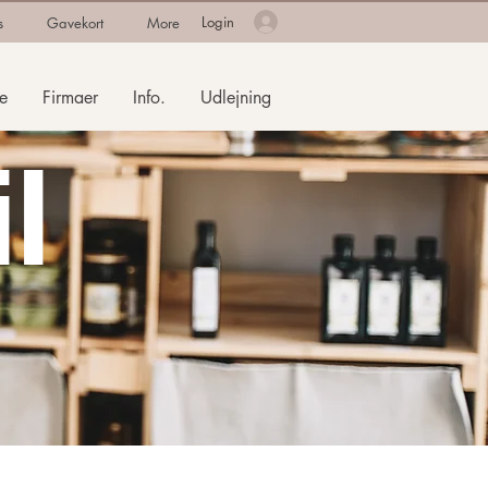
Login
s
Gavekort
More
e
Firmaer
Info.
Udlejning
il