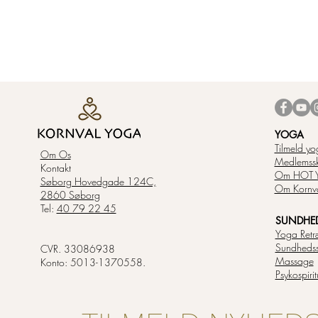
YOGA
Tilmeld yo
Om Os
Medlemss
Kontakt
Om HOT 
Søborg Hovedgade 124C,
Om Kornv
2860 Søborg
Tel:
40 79 22 45
SUNDHED 
Yoga Retr
Sundheds
CVR. 33086938
Massage
Konto: 5013-1370558.
Psykospiri