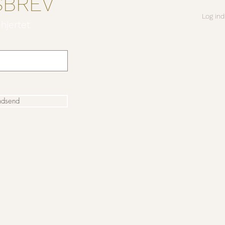
SBREV
Log ind
 hjertet
ndsend