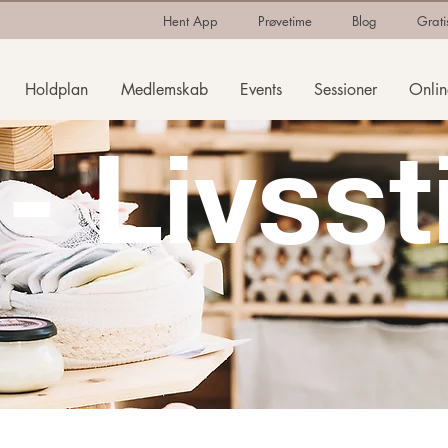
Hent App
Prøvetime
Blog
Grati
Holdplan
Medlemskab
Events
Sessioner
Onlin
- Livsst
sundhed & Livsstil