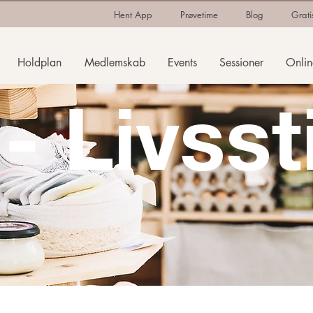
Hent App
Prøvetime
Blog
Grati
Holdplan
Medlemskab
Events
Sessioner
Onlin
- Livsst
sundhed & Livsstil