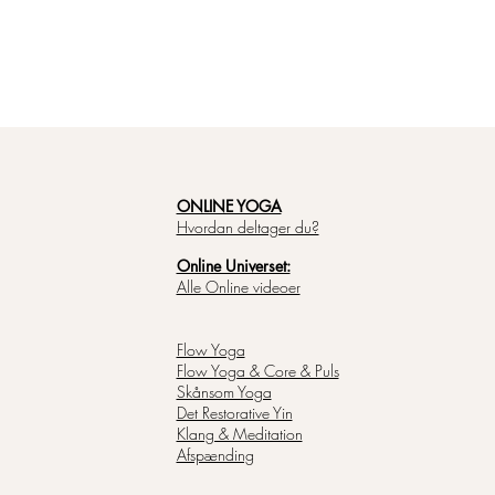
ONLINE YOGA
Hvordan deltager du?
Online Universet:
Alle Online videoer
Flow Yoga
Flow Yoga & Core & Puls
Skånsom Yoga
Det Restorative Yin
Klang & Meditation
Afspænding