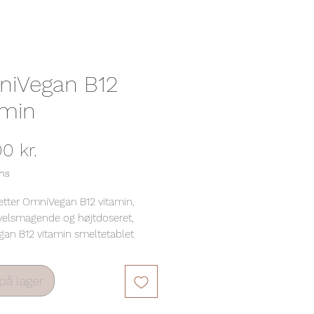
iVegan B12
amin
Pris
0 kr.
ms
etter OmniVegan B12 vitamin,
velsmagende og højtdoseret,
an B12 vitamin smeltetablet
0 µg. I OmniVegan B12 vitamin
s methylcobalamin, som er den
på lager
k aktive form af Vitamin B12, der
æver omdannelse og derved kan