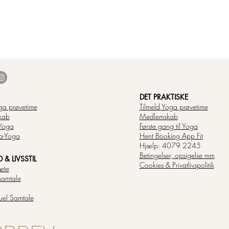
DET PRAKTISKE
ga prøvetime
Tilmeld Yoga prøvetime
kab
Medlemskab
Yoga
Første gang til Yoga
a-Yoga
Hent Booking App Fit
Hjælp: 4079 2245
Betingelser, opsigelse mm
& LIVSSTIL
Cookies & Privatlivspolitik
æte
samtale
tuel Samtale