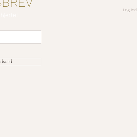
SBREV
Log ind
 hjertet
ndsend