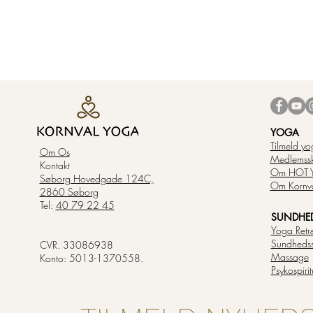
YOGA
Tilmeld yo
Om Os
Medlemss
Kontakt
Om HOT 
Søborg Hovedgade 124C,
Om Kornv
2860 Søborg
Tel:
40 79 22 45
SUNDHED 
Yoga Retr
Sundheds
CVR. 33086938
Massage
Konto: 5013-1370558.
Psykospiri