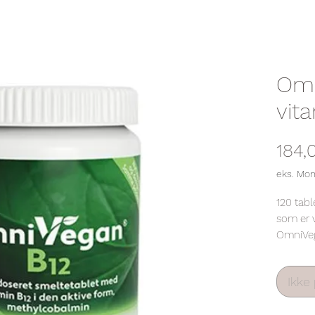
Omn
vit
184,0
eks. Mo
120 tabl
som er 
OmniVeg
med 100
anvende
Ikke 
biologis
ikke kr