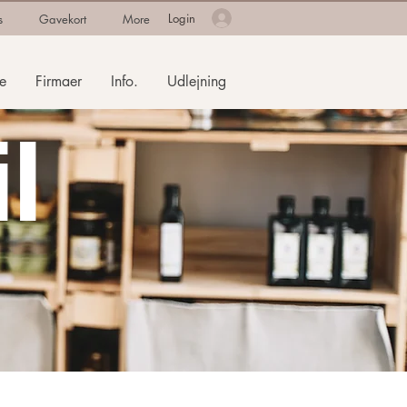
Login
s
Gavekort
More
e
Firmaer
Info.
Udlejning
il