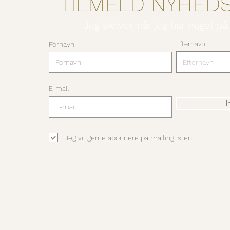
TILMELD NYHED
Jeg skriver, når jeg har noget på
Fornavn
Efternavn
E-mail
I
Jeg vil gerne abonnere på mailinglisten