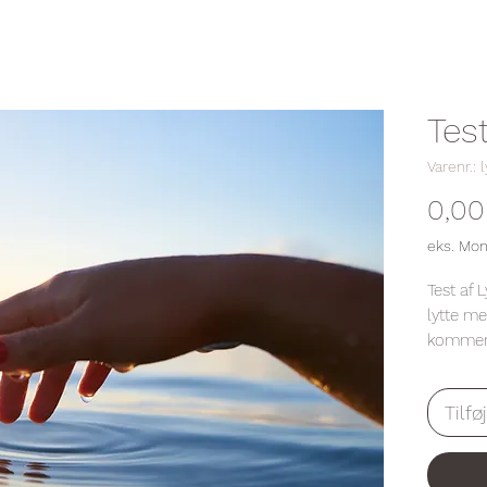
Tes
Varenr.: 
0,00 
eks. Mo
Test af 
lytte me
kommer 
og stikk
og nyde
Tilfø
Kærligst