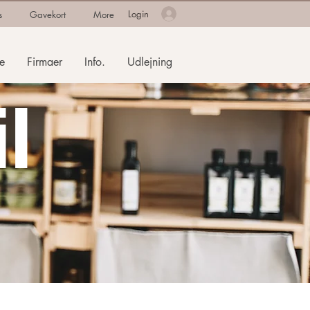
Login
s
Gavekort
More
e
Firmaer
Info.
Udlejning
il