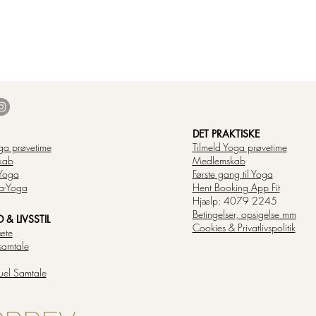
DET PRAKTISKE
ga prøvetime
Tilmeld Yoga prøvetime
kab
Medlemskab
Yoga
Første gang til Yoga
a-Yoga
Hent Booking App Fit
Hjælp: 4079 2245
Betingelser, opsigelse mm
& LIVSSTIL
Cookies & Privatlivspolitik
æte
samtale
tuel Samtale