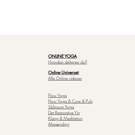
ONLINE YOGA
Hvordan deltager du?
Online Universet:
Alle Online videoer
Flow Yoga
Flow Yoga & Core & Puls
Skånsom Yoga
Det Restorative Yin
Klang & Meditation
Afspænding