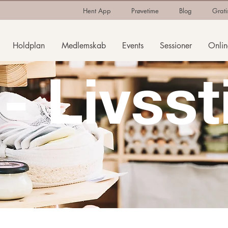
Hent App
Prøvetime
Blog
Grati
Holdplan
Medlemskab
Events
Sessioner
Onlin
- Livsst
sundhed & Livsstil