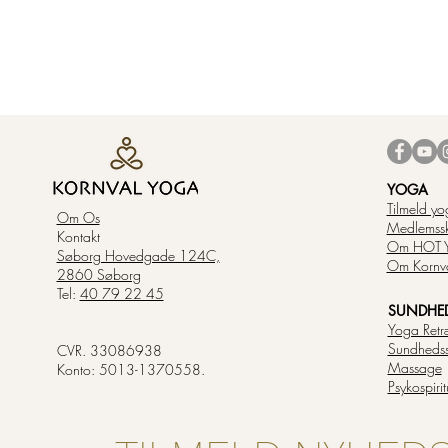
YOGA
Tilmeld yo
Om Os
Medlemss
Kontakt
Om HOT 
Søborg Hovedgade 124C,
Om Kornv
2860 Søborg
Tel:
40 79 22 45
SUNDHED 
Yoga Retr
Sundheds
CVR. 33086938
Massage
Konto: 5013-1370558.
Psykospiri