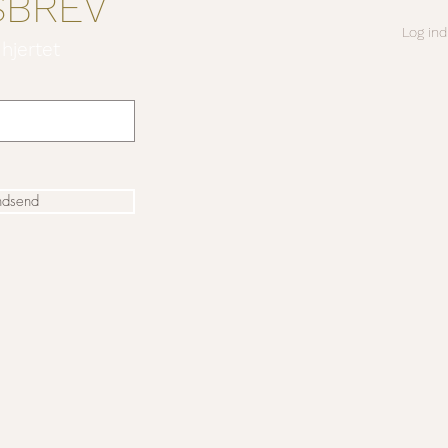
SBREV
Log ind
 hjertet
ndsend