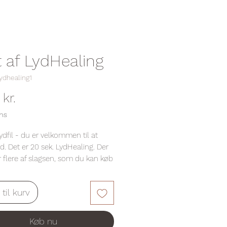
t af LydHealing
lydhealing1
Pris
kr.
ms
Lydfil - du er velkommen til at
d. Det er 20 sek. LydHealing. Der
flere af slagsen, som du kan køb
e i dine smukke ører og berolige
 kroppen nærvær og dig selv.
j til kurv
 Pia❣️
Køb nu