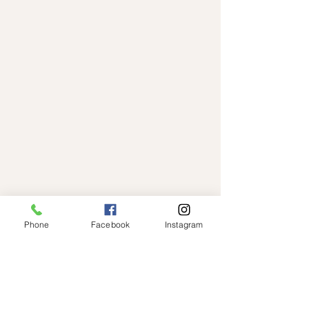
Phone
Facebook
Instagram
Om Os
Kontakt
Søborg Hovedgade 124C,