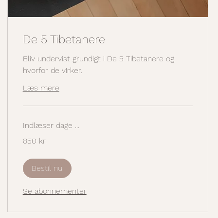
De 5 Tibetanere
Bliv undervist grundigt i De 5 Tibetanere og
hvorfor de virker.
Læs mere
Indlæser dage ...
850
850 kr.
danske
kroner
Bestil nu
Se abonnementer