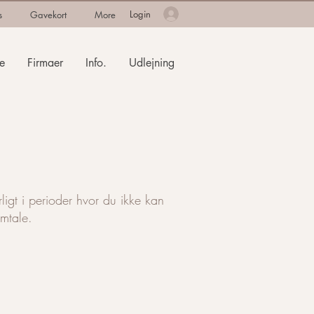
Login
s
Gavekort
More
e
Firmaer
Info.
Udlejning
ligt i perioder hvor du ikke kan
mtale.