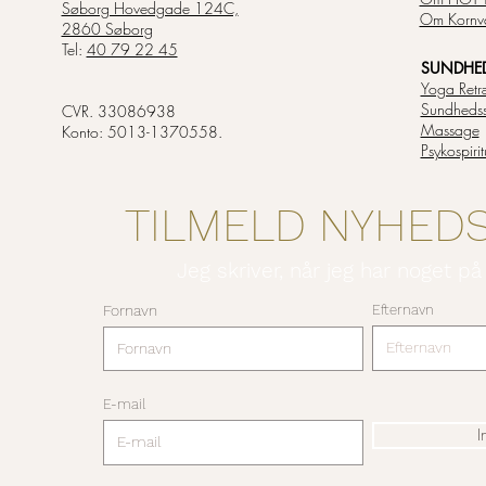
Søborg Hovedgade 124C,
Om Kornv
2860 Søborg
Tel:
40 79 22 45
SUNDHED 
Yoga Retr
Sundheds
CVR. 33086938
Massage
Konto: 5013-1370558.
Psykospiri
TILMELD NYHED
Jeg skriver, når jeg har noget på
Fornavn
Efternavn
E-mail
I