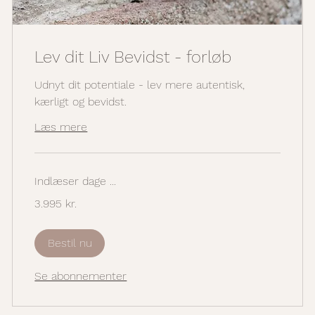
Lev dit Liv Bevidst - forløb
Udnyt dit potentiale - lev mere autentisk,
kærligt og bevidst.
Læs mere
Indlæser dage ...
3.995
3.995 kr.
danske
kroner
Bestil nu
Se abonnementer