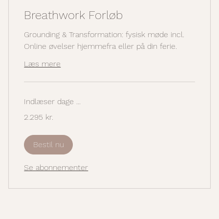
Breathwork Forløb
Grounding & Transformation: fysisk møde incl.
Online øvelser hjemmefra eller på din ferie.
Læs mere
Indlæser dage ...
2.295
2.295 kr.
danske
kroner
Bestil nu
Se abonnementer