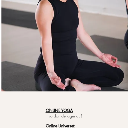
ONLINE YOGA
Hvordan deltager du?
Online Universet: