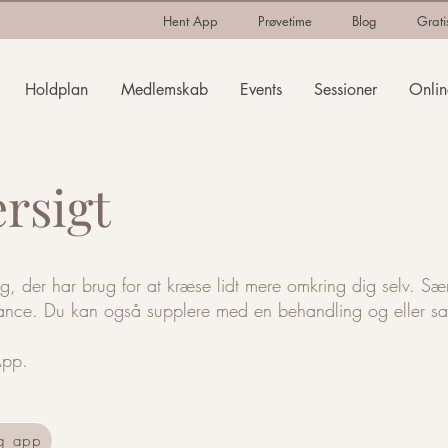
Hent App
Prøvetime
Blog
Grati
Holdplan
Medlemskab
Events
Sessioner
Onlin
ersigt
dig, der har brug for at kræse lidt mere omkring dig selv. Sær
lance. Du kan også supplere med en behandling og eller sa
App.
g app