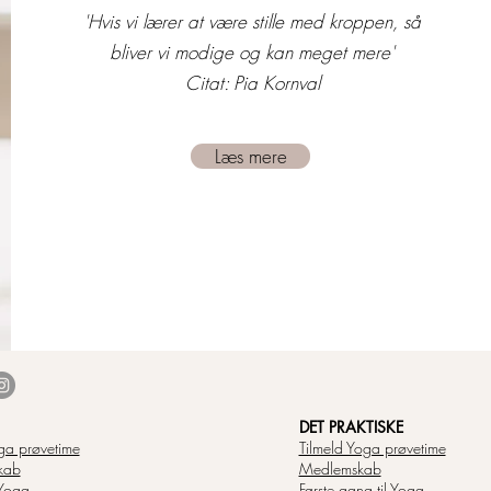
'Hvis vi lærer at være stille med kroppen, så
bliver vi modige og kan meget mere'
Citat: Pia Kornval
Læs mere
DET PRAKTISKE
ga prøvetime
Tilmeld Yoga prøvetime
kab
Medlemskab
Yoga
Første gang til Yoga