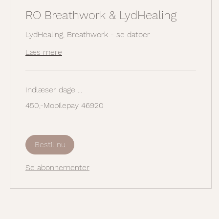
RO Breathwork & LydHealing
LydHealing, Breathwork - se datoer
Læs mere
Indlæser dage ...
450,-
450,-Mobilepay 46920
Mobilepay
46920
Bestil nu
Se abonnementer