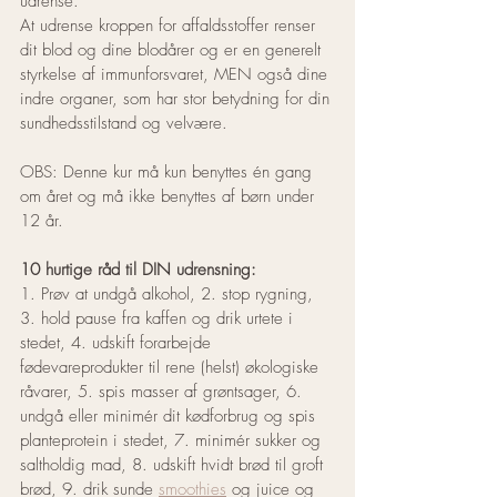
udrense.
At udrense kroppen for affaldsstoffer renser 
dit blod og dine blodårer og er en generelt 
styrkelse af immunforsvaret, MEN også dine 
indre organer, som har stor betydning for din 
sundhedsstilstand og velvære.
OBS: Denne kur må kun benyttes én gang 
om året og må ikke benyttes af børn under 
12 år.
10 hurtige råd til DIN udrensning:
1. Prøv at undgå alkohol, 2. stop rygning, 
3. hold pause fra kaffen og drik urtete i 
stedet, 4. udskift forarbejde 
fødevareprodukter til rene (helst) økologiske 
råvarer, 5. spis masser af grøntsager, 6. 
undgå eller minimér dit kødforbrug og spis 
planteprotein i stedet, 7. minimér sukker og 
saltholdig mad, 8. udskift hvidt brød til groft 
brød, 9. drik sunde 
smoothies
 og juice og 