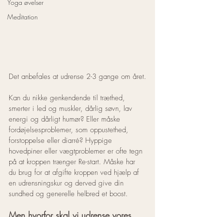
Yoga øvelser
Meditation
Det anbefales at udrense 2-3 gange om året.
Kan du nikke genkendende til træthed, 
smerter i led og muskler, dårlig søvn, lav 
energi og dårligt humør? Eller måske 
fordøjelsesproblemer, som oppustethed, 
forstoppelse eller diarré? Hyppige 
hovedpiner eller vægtproblemer er ofte tegn 
på at kroppen trænger Re-start. Måske har 
du brug for at afgifte kroppen ved hjælp af 
en udrensningskur og derved give din 
sundhed og generelle helbred et boost.
Men hvorfor skal vi udrense vores 