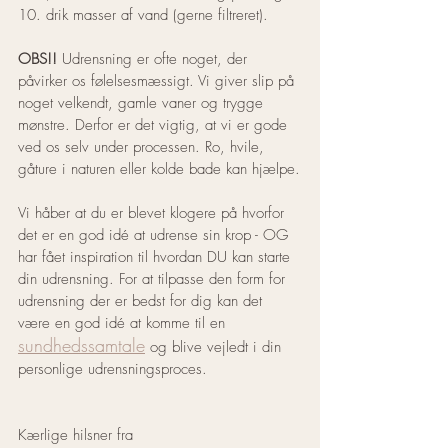
10. drik masser af vand (gerne filtreret).
OBS!!
 Udrensning er ofte noget, der 
påvirker os følelsesmæssigt. Vi giver slip på 
noget velkendt, gamle vaner og trygge 
mønstre. Derfor er det vigtig, at vi er gode 
ved os selv under processen. Ro, hvile, 
gåture i naturen eller kolde bade kan hjælpe.
Vi håber at du er blevet klogere på hvorfor 
det er en god idé at udrense sin krop - OG 
har fået inspiration til hvordan DU kan starte 
din udrensning. For at tilpasse den form for 
udrensning der er bedst for dig kan det 
være en god idé at komme til en 
sundhedssamtale
 og blive vejledt i din 
personlige udrensningsproces.
Kærlige hilsner fra 