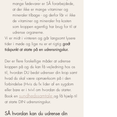
mange fødevarer er SÅ forarbejdede, 
at der ikke er mange vitaminer og 
mineraler tilbage - og derfor får vi ikke 
de vitaminer og mineraler fra kosten 
som kroppen egentlig har brug for til at 
udrense organerne. 
Vi er midt i vinteren og går langsomt lysere 
tider i møde og lige nu er et rigtig 
godt 
tidspunkt at starte på en udrensningskur.
Der er flere forskellige måder at udrense 
kroppen på og du kan få vejledning hos os 
til, hvordan DU bedst udrenser din krop samt 
hvad du skal være opmærksom på i den 
forbindelse (Hvis du fx lider af en sygdom 
eller bare er i tvivl om hvordan du starter. 
sundhedssamtale 
Book en 
og få hjælp til 
at starte DIN udrensningskur.
SÅ hvordan kan du udrense din 