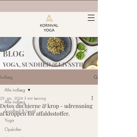
BLOG
YOGA, SUNDHED &
LIVSSTIL
Indlæg
Alle indlæg
29. jan. 2024
3 min læsning
Alle indlæg
Detox din hjerne & krop - udrensning
Sundhed & Livsstil
af kroppen for affaldsstoffer.
Yoga
Opskrifter