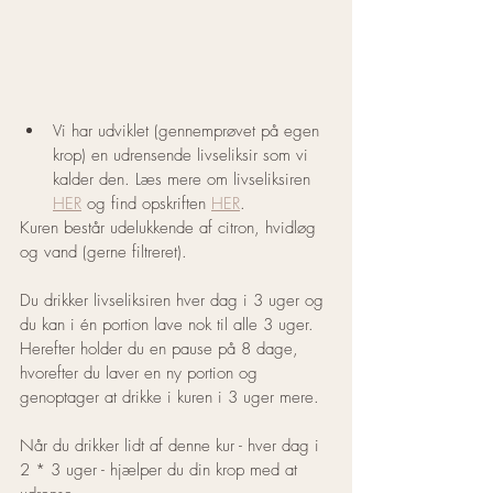
Vi har udviklet (gennemprøvet på egen 
krop) en udrensende livseliksir som vi 
kalder den. Læs mere om livseliksiren 
HER
 og find opskriften 
HER
.
Kuren består udelukkende af citron, hvidløg 
og vand (gerne filtreret).
Du drikker livseliksiren hver dag i 3 uger og 
du kan i én portion lave nok til alle 3 uger. 
Herefter holder du en pause på 8 dage, 
hvorefter du laver en ny portion og 
genoptager at drikke i kuren i 3 uger mere.
Når du drikker lidt af denne kur - hver dag i 
2 * 3 uger - hjælper du din krop med at 