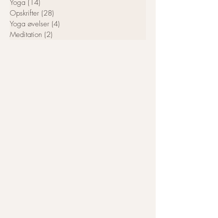
Yoga
(14)
14 indlæg
Opskrifter
(28)
28 indlæg
Yoga øvelser
(4)
4 indlæg
Meditation
(2)
2 indlæg