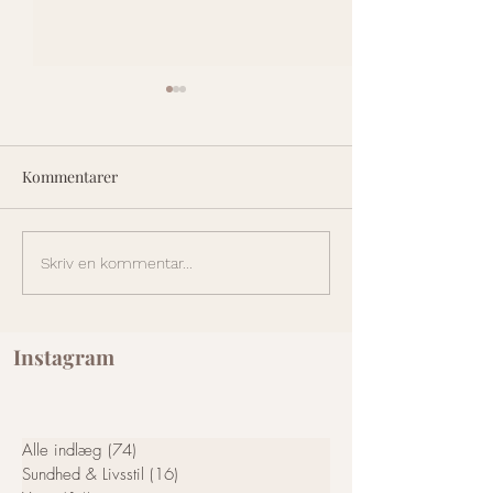
Kommentarer
Udforsk fordelene ved
Hvad er Chakrae
Skriv en kommentar...
lydhealing forløb 1-1
energi i kroppen
gennem yoga, be
og kvantefysik
Instagram
Alle indlæg
(74)
74 indlæg
Sundhed & Livsstil
(16)
16 indlæg